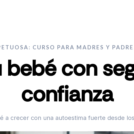
PETUOSA: CURSO PARA MADRES Y PADRE
u bebé con se
confianza
é a crecer con una autoestima fuerte desde lo