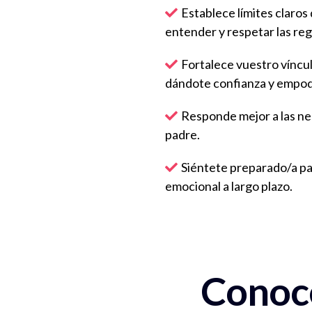
Establece límites claros
entender y respetar las reg
Fortalece vuestro víncu
dándote confianza y empo
Responde mejor a las ne
padre.
Siéntete preparado/a pa
emocional a largo plazo.
Conoce