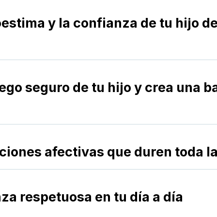
sfuerzo
estima y la confianza de tu hijo d
bradas
ntable
pego seguro de tu hijo y crea una 
ional
 de apego
ciones afectivas que duren toda la
emocionales sanas
 duradero
nza respetuosa en tu día a día